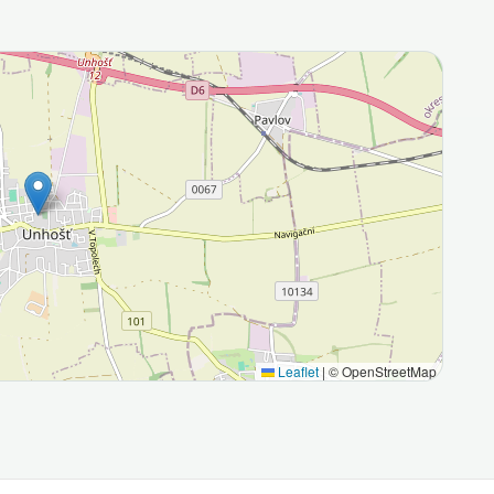
Leaflet
|
© OpenStreetMap