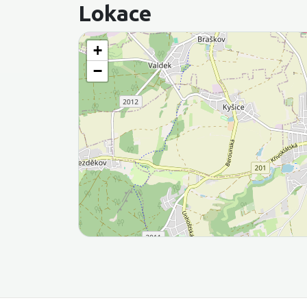
Lokace
+
−