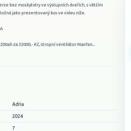
erze bez moskytiéry ve výstupních dveřích, s větším
tožná jako prezentovaný kus ve videu níže.
kA
200ah za 32000,- Kč, stropní ventilátor MaxFan...
Adria
2024
7