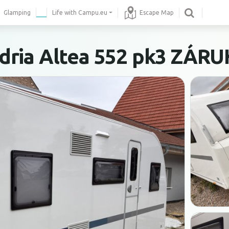
Glamping
Life with Campu.eu
Escape Map
dria Altea 552 pk3 ZÁR