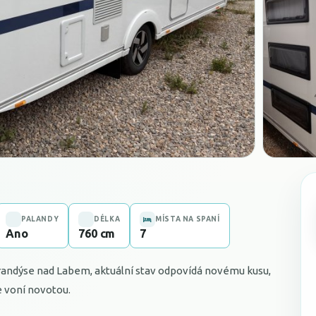
PALANDY
DÉLKA
MÍSTA NA SPANÍ
Ano
760 cm
7
andýse nad Labem, aktuální stav odpovídá novému kusu,
e voní novotou.