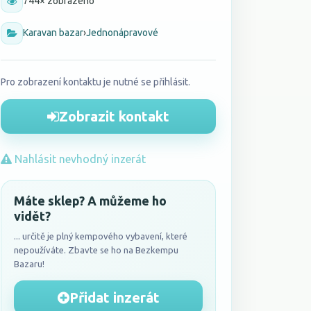
744× zobrazeno
Karavan bazar
›
Jednonápravové
Pro zobrazení kontaktu je nutné se přihlásit.
Zobrazit kontakt
Nahlásit nevhodný inzerát
Máte sklep? A můžeme ho
vidět?
... určitě je plný kempového vybavení, které
nepoužíváte. Zbavte se ho na Bezkempu
Bazaru!
Přidat inzerát