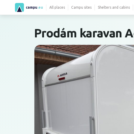
campu
.eu
All places
Campu sites
Shelters and cabins
Prodám karavan A