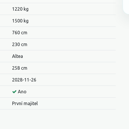
1220 kg
1500 kg
760 cm
230 cm
Altea
258 cm
2028-11-26
Ano
První majitel