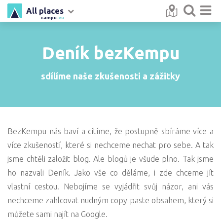
All places
campu
.eu
Deník bezKempu
sdílíme naše zkušenosti a zážitky
BezKempu nás baví a cítíme, že postupně sbíráme více a
více zkušeností, které si nechceme nechat pro sebe. A tak
jsme chtěli založit blog. Ale blogů je všude plno. Tak jsme
ho nazvali Deník. Jako vše co děláme, i zde chceme jít
vlastní cestou. Nebojíme se vyjádřit svůj názor, ani vás
nechceme zahlcovat nudným copy paste obsahem, který si
můžete sami najít na Google.