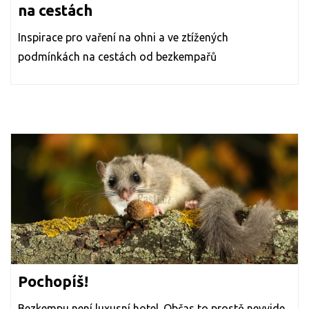
na cestách
Inspirace pro vaření na ohni a ve ztížených
podmínkách na cestách od bezkempařů
Pochopíš!
Bezkempu není luxusní hotel. Občas to prostě nevyjde