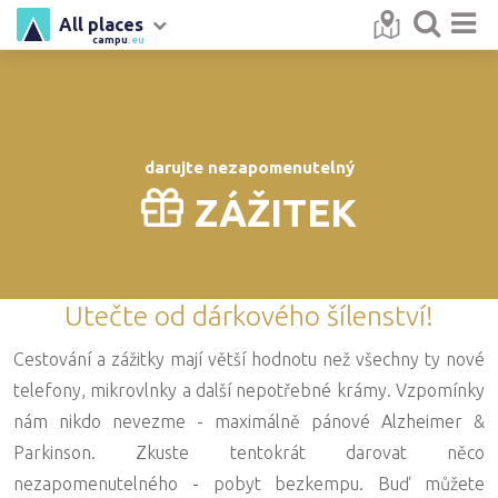
All places
campu
.eu
darujte nezapomenutelný
ZÁŽITEK
Utečte od dárkového šílenství!
Cestování a zážitky mají větší hodnotu než všechny ty nové
telefony, mikrovlnky a další nepotřebné krámy. Vzpomínky
nám nikdo nevezme - maximálně pánové Alzheimer &
Parkinson. Zkuste tentokrát darovat něco
nezapomenutelného - pobyt bezkempu. Buď můžete