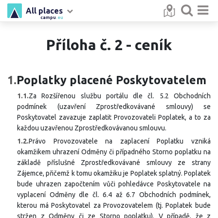
All places
campu
.eu
Příloha č. 2 - ceník
1.
Poplatky placené Poskytovatelem
1.1.
Za Rozšířenou službu portálu dle čl. 5.2 Obchodních
podmínek (uzavření Zprostředkovávané smlouvy) se
Poskytovatel zavazuje zaplatit Provozovateli Poplatek, a to za
každou uzavřenou Zprostředkovávanou smlouvu.
1.2.
Právo Provozovatele na zaplacení Poplatku vzniká
okamžikem uhrazení Odměny či případného Storno poplatku na
základě příslušné Zprostředkovávané smlouvy ze strany
Zájemce, přičemž k tomu okamžiku je Poplatek splatný. Poplatek
bude uhrazen započtením vůči pohledávce Poskytovatele na
vyplacení Odměny dle čl. 6.4 až 6.7 Obchodních podmínek,
kterou má Poskytovatel za Provozovatelem (tj. Poplatek bude
stržen z Odměny či ze Storno poplatku). V případě, že z