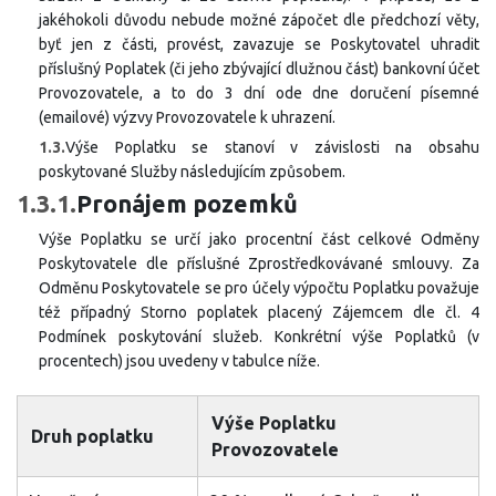
jakéhokoli důvodu nebude možné zápočet dle předchozí věty,
byť jen z části, provést, zavazuje se Poskytovatel uhradit
příslušný Poplatek (či jeho zbývající dlužnou část) bankovní účet
Provozovatele, a to do 3 dní ode dne doručení písemné
(emailové) výzvy Provozovatele k uhrazení.
1.3.
Výše Poplatku se stanoví v závislosti na obsahu
poskytované Služby následujícím způsobem.
1.3.1.
Pronájem pozemků
Výše Poplatku se určí jako procentní část celkové Odměny
Poskytovatele dle příslušné Zprostředkovávané smlouvy. Za
Odměnu Poskytovatele se pro účely výpočtu Poplatku považuje
též případný Storno poplatek placený Zájemcem dle čl. 4
Podmínek poskytování služeb. Konkrétní výše Poplatků (v
procentech) jsou uvedeny v tabulce níže.
Výše Poplatku
Druh poplatku
Provozovatele