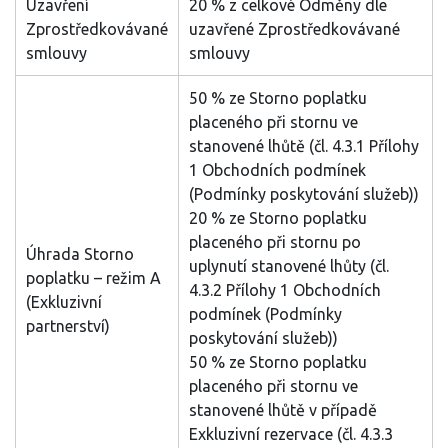
Uzavření
20 % z celkové Odměny dle
Zprostředkovávané
uzavřené Zprostředkovávané
smlouvy
smlouvy
50 % ze Storno poplatku
placeného při stornu ve
stanovené lhůtě (čl. 4.3.1 Přílohy
1 Obchodních podmínek
(Podmínky poskytování služeb))
20 % ze Storno poplatku
placeného při stornu po
Úhrada Storno
uplynutí stanovené lhůty (čl.
poplatku – režim A
4.3.2 Přílohy 1 Obchodních
(Exkluzivní
podmínek (Podmínky
partnerství)
poskytování služeb))
50 % ze Storno poplatku
placeného při stornu ve
stanovené lhůtě v případě
Exkluzivní rezervace (čl. 4.3.3