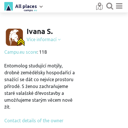
All places
campu
.eu
Ivana S.
Více informací
Campu.eu score
: 118
Entomolog studující motýly,
drobně zemědělsky hospodařící a
snažící se dát co nejvíce prostoru
přírodě. S ženou zachraňujeme
staré valašské dřevostavby a
umožňujeme starým věcem nově
žít.
Contact details of the owner