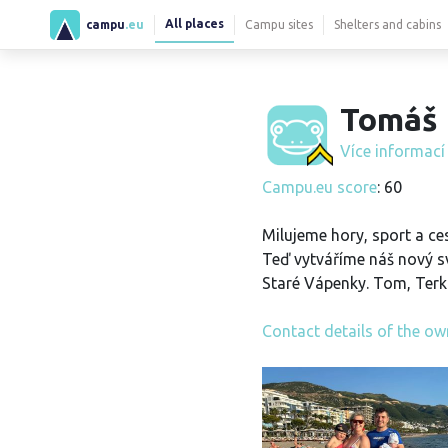
All places
campu
.eu
Campu sites
Shelters and cabins
Tomáš 
Více informac
Campu.eu score
: 60
Milujeme hory, sport a ce
Teď vytváříme náš nový s
Staré Vápenky. Tom, Ter
Contact details of the ow