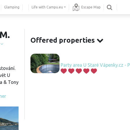
Glamping
Life with Campu.eu
Escape Map
M.
Offered properties
í
Party area U Staré Vápenky.cz - 
stování.
vět U
ka & Tony
ner