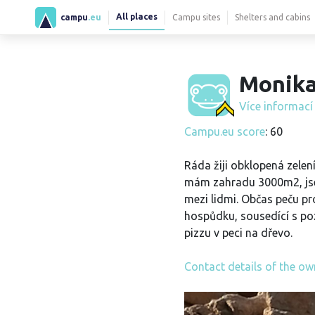
All places
campu
.eu
Campu sites
Shelters and cabins
Monika
Více informac
Campu.eu score
: 60
Ráda žiji obklopená zelení
mám zahradu 3000m2, js
mezi lidmi. Občas peču pr
hospůdku, sousedící s p
pizzu v peci na dřevo.
Contact details of the ow