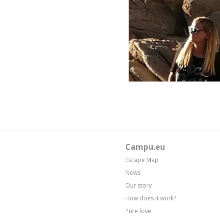
Campu.eu
Escape Map
News
Our story
How does it work?
Pure love