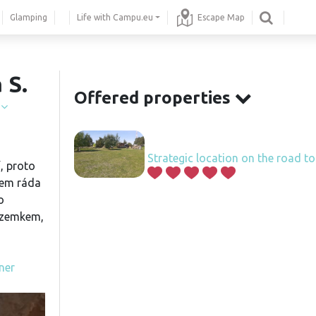
Glamping
Life with Campu.eu
Escape Map
 S.
Offered properties
í
Strategic location on the road to
, proto
em ráda
o
ozemkem,
ner