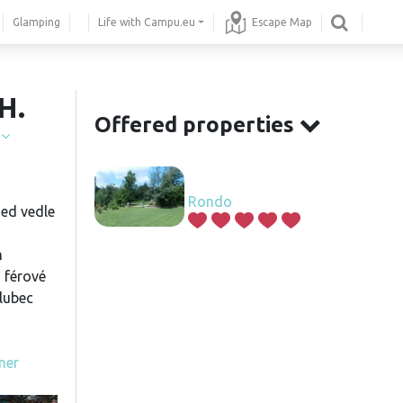
Glamping
Life with Campu.eu
Escape Map
H.
Offered properties
í
Rondo
ed vedle
m
 férové
olubec
ner