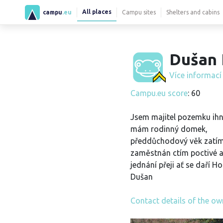
All places
campu
.eu
Campu sites
Shelters and cabins
Dušan 
Více informac
Campu.eu score
: 60
Jsem majitel pozemku ihn
mám rodinný domek,
předdůchodový věk zatí
zaměstnán ctím poctivé a
jednání přeji ať se daří H
Dušan
Contact details of the ow