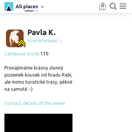
All places
campu
.eu
Pavla K.
Více informací
Campu.eu score
: 110
Pronájímáme krásny slunný
pozemek kousek od hradu Rabí,
ale mimo turistické trasy, pěkně
na samotě :-)
Contact details of the owner