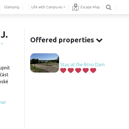
Glamping
Life with Campu.eu
Escape Map
J.
Offered properties
í
Stay at the Brno Dam
upnit
část
nské
ner