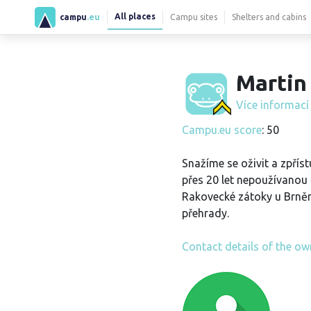
All places
campu
.eu
Campu sites
Shelters and cabins
Martin 
Více informac
Campu.eu score
: 50
Snažíme se oživit a zpříst
přes 20 let nepoužívanou 
Rakovecké zátoky u Brně
přehrady.
Contact details of the ow