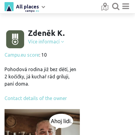
All places
campu
.eu
Zdeněk K.
Více informací
Campu.eu score
: 10
Pohodová rodina již bez dětí, jen
2 kočičky, já kuchař rád griluji,
paní doma.
Contact details of the owner