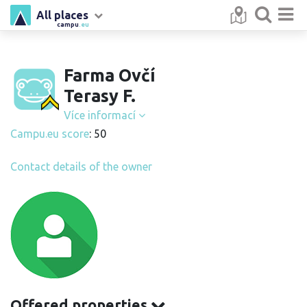
All places
campu
.eu
Farma Ovčí
Terasy F.
Více informací
Campu.eu score
: 50
Contact details of the owner
Offered properties