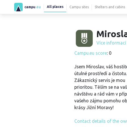
All places
campu
.eu
Campu sites
Shelters and cabins
Mirosla
Více informac
Campu.eu score
: 0
Jsem Miroslav, váš hostitel
útulné prostředí a čistotu.
Zákaznický servis je mou
prioritou. Těším se na vaš
návštěvu a rád vám v pří
vašeho zájmu pomohu obj
krásy Jižní Moravy!
Contact details of the ow