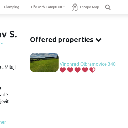
Glamping
Life with Campu.eu
Escape Map
v S.
Offered properties
í
Vinohrad Olbramovice 340
. Miluji
i
padě
evit
ner