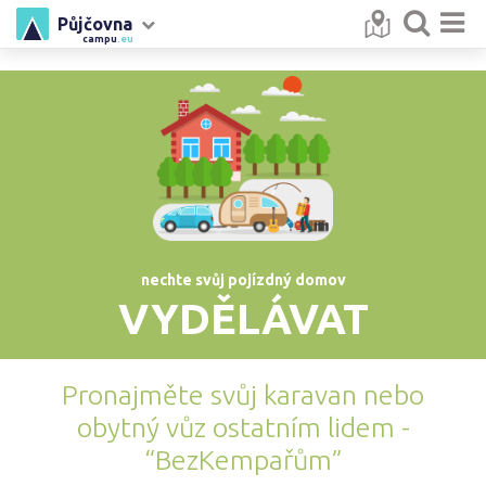
Půjčovna
campu
.eu
nechte svůj pojízdný domov
VYDĚLÁVAT
Pronajměte svůj karavan nebo
obytný vůz ostatním lidem -
“BezKempařům”