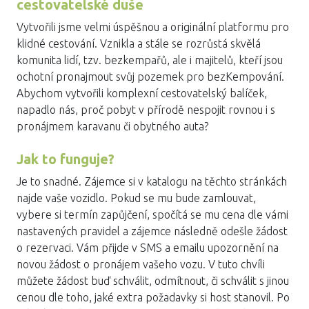
cestovatelské duše
Vytvořili jsme velmi úspěšnou a originální platformu pro
klidné cestování. Vznikla a stále se rozrůstá skvělá
komunita lidí, tzv. bezkempařů, ale i majitelů, kteří jsou
ochotní pronajmout svůj pozemek pro bezKempování.
Abychom vytvořili komplexní cestovatelský balíček,
napadlo nás, proč pobyt v přírodě nespojit rovnou i s
pronájmem karavanu či obytného auta?
Jak to funguje?
Je to snadné. Zájemce si v katalogu na těchto stránkách
najde vaše vozidlo. Pokud se mu bude zamlouvat,
vybere si termín zapůjčení, spočítá se mu cena dle vámi
nastavených pravidel a zájemce následně odešle žádost
o rezervaci. Vám přijde v SMS a emailu upozornění na
novou žádost o pronájem vašeho vozu. V tuto chvíli
můžete žádost buď schválit, odmítnout, či schválit s jinou
cenou dle toho, jaké extra požadavky si host stanovil. Po