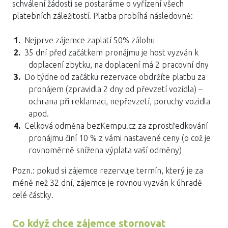
schválení žádosti se postaráme o vyřízení všech
platebních záležitostí. Platba probíhá následovně:
Nejprve zájemce zaplatí 50% zálohu
35 dní před začátkem pronájmu je host vyzván k
doplacení zbytku, na doplacení má 2 pracovní dny
Do týdne od začátku rezervace obdržíte platbu za
pronájem (zpravidla 2 dny od převzetí vozidla) –
ochrana při reklamaci, nepřevzetí, poruchy vozidla
apod.
Celková odměna bezKempu.cz za zprostředkování
pronájmu činí 10 % z vámi nastavené ceny (o což je
rovnoměrně snížena výplata vaší odměny)
Pozn.: pokud si zájemce rezervuje termín, který je za
méně než 32 dní, zájemce je rovnou vyzván k úhradě
celé částky.
Co když chce zájemce stornovat