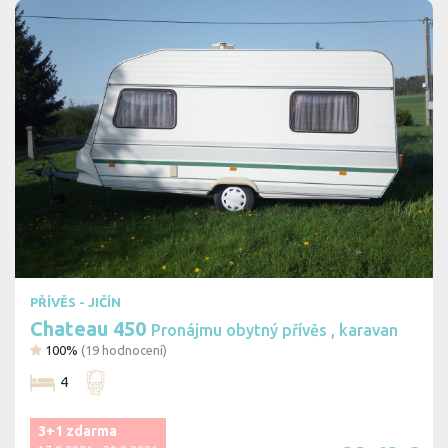
PŘÍVĚS - JIČÍN
Chateau 450
Pronájmu obytný přívěs , karavan
100%
(
19
hodnocení)
4
3+1 zdarma