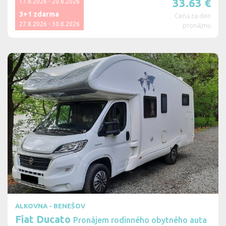
33.63
€
17.8.2026 - 20.8.2026
3+1 zdarma
Cena za den
27.8.2026 - 30.8.2026
pronájmu
ALKOVNA - BENEŠOV
Fiat Ducato
Pronájem rodinného obytného auta