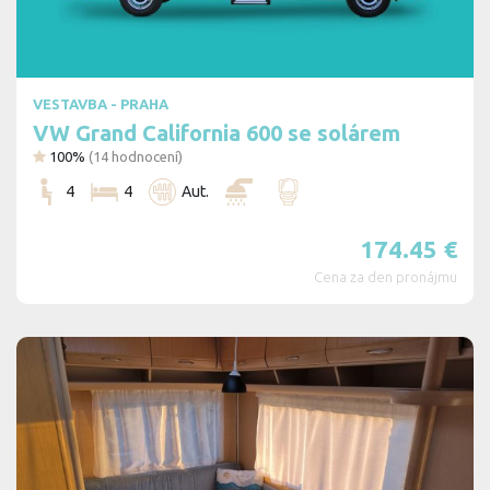
VESTAVBA - PRAHA
VW Grand California 600 se solárem
100%
(
14
hodnocení)
4
4
Aut.
174.45
€
Cena za den pronájmu