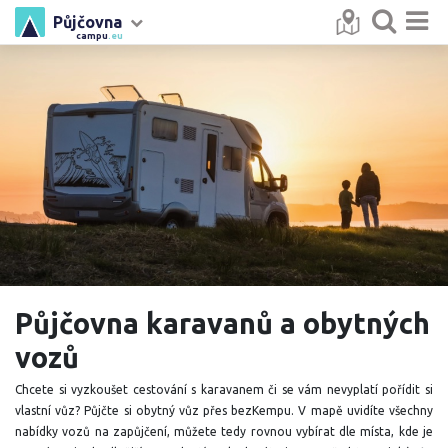
Půjčovna
campu
.eu
Půjčovna karavanů a obytných
vozů
Chcete si vyzkoušet cestování s karavanem či se vám nevyplatí pořídit si
vlastní vůz? Půjčte si obytný vůz přes bezKempu. V mapě uvidíte všechny
nabídky vozů na zapůjčení, můžete tedy rovnou vybírat dle místa, kde je