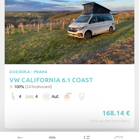
DODÁVKA - PRAHA
VW CALIFORNIA 6.1 COAST
100%
(
24
hodnocení)
4
4
Aut.
Cookies. You know what to do to get this banner out
of your way.
168.14
€
This website uses cookies. Confirm your consent to the use of all
cookies with the 'I agree' button. If you want to adjust the settings, click
Cena za den pronájmu
the 'Save settings' button. You can find more information on the use of
cookies
here
.