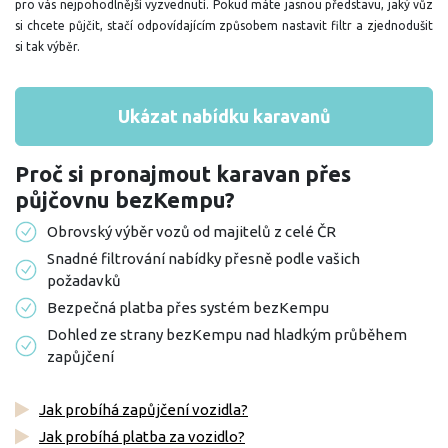
pro vás nejpohodlnější vyzvednutí. Pokud máte jasnou představu, jaký vůz
si chcete půjčit, stačí odpovídajícím způsobem nastavit filtr a zjednodušit
si tak výběr.
Ukázat nabídku karavanů
Proč si pronajmout karavan přes
půjčovnu bezKempu?
Obrovský výběr vozů od majitelů z celé ČR
Snadné filtrování nabídky přesně podle vašich
požadavků
Bezpečná platba přes systém bezKempu
Dohled ze strany bezKempu nad hladkým průběhem
zapůjčení
Jak probíhá zapůjčení vozidla?
Jak probíhá platba za vozidlo?