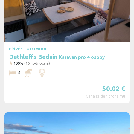
PŘÍVĚS - OLOMOUC
Dethleffs Beduin
Karavan pro 4 osoby
100%
(
16
hodnocení)
4
50.02
€
Cena za den pronájmu