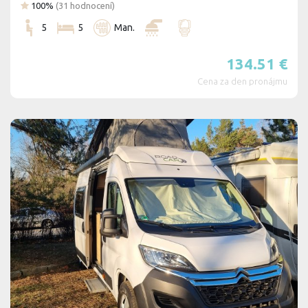
100%
(
31
hodnocení)
5
5
Man.
134.51
€
Cena za den pronájmu