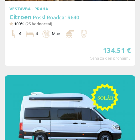
VESTAVBA - PRAHA
Citroen
Possl Roadcar R640
100%
(
25
hodnocení)
4
4
Man.
134.51
€
Cena za den pronájmu