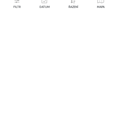
I agree
Detailed settings
Reject all
FILTR
DATUM
ŘAZENÍ
MAPA
VESTAVBA - STRAKONICE
VANdr 1. - Iveco Daily
4 na VanDr a pes - Z
100%
(
9
hodnocení)
4
4
Man.
124.01
€