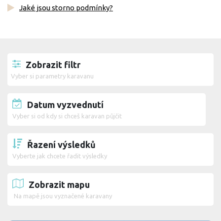
Jaké jsou storno podmínky?
Zobrazit filtr
Vyber si parametry karavanu
Datum vyzvednutí
Vyber si od kdy si chceš karavan půjčit
Řazení výsledků
Vyberte jak chcete řadit výsledky
Zobrazit mapu
Na mapě jsou vyznačené karavany