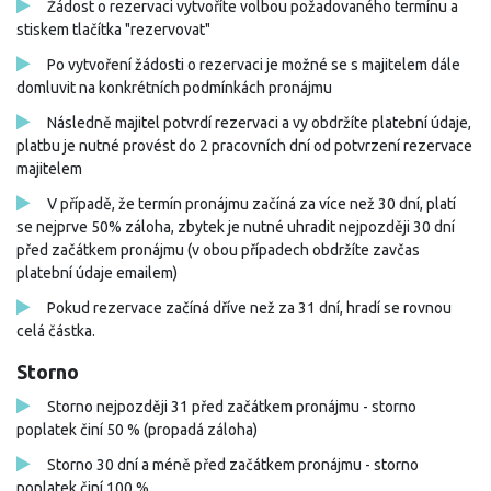
Žádost o rezervaci vytvoříte volbou požadovaného termínu a
stiskem tlačítka "rezervovat"
Po vytvoření žádosti o rezervaci je možné se s majitelem dále
domluvit na konkrétních podmínkách pronájmu
Následně majitel potvrdí rezervaci a vy obdržíte platební údaje,
platbu je nutné provést do 2 pracovních dní od potvrzení rezervace
majitelem
V případě, že termín pronájmu začíná za více než 30 dní, platí
se nejprve 50% záloha, zbytek je nutné uhradit nejpozději 30 dní
před začátkem pronájmu (v obou případech obdržíte zavčas
platební údaje emailem)
Pokud rezervace začíná dříve než za 31 dní, hradí se rovnou
celá částka.
Storno
Storno nejpozději 31 před začátkem pronájmu - storno
poplatek činí 50 % (propadá záloha)
Storno 30 dní a méně před začátkem pronájmu - storno
poplatek činí 100 %