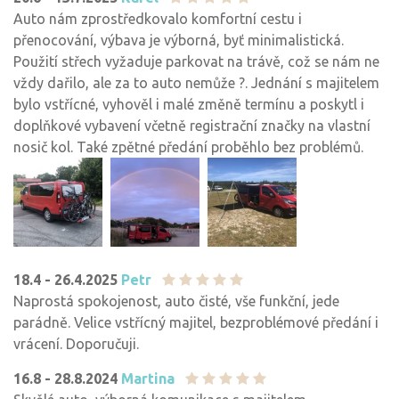
Auto nám zprostředkovalo komfortní cestu i
přenocování, výbava je výborná, byť minimalistická.
Použití střech vyžaduje parkovat na trávě, což se nám ne
vždy dařilo, ale za to auto nemůže ?. Jednání s majitelem
bylo vstřícné, vyhověl i malé změně termínu a poskytl i
doplňkové vybavení včetně registrační značky na vlastní
nosič kol. Také zpětné předání proběhlo bez problémů.
18.4 - 26.4.2025
Petr
Naprostá spokojenost, auto čisté, vše funkční, jede
parádně. Velice vstřícný majitel, bezproblémové předání i
vrácení. Doporučuji.
16.8 - 28.8.2024
Martina