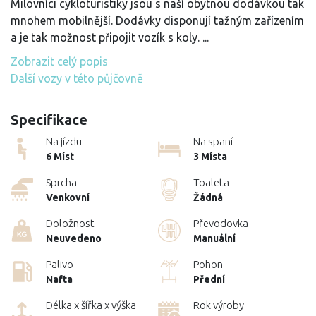
Milovníci cykloturistiky jsou s naší obytnou dodávkou tak
mnohem mobilnější. Dodávky disponují tažným zařízením
a je tak možnost připojit vozík s koly.
...
Zobrazit celý popis
Další vozy v této půjčovně
Specifikace
Na jízdu
Na spaní
6 Míst
3 Místa
Sprcha
Toaleta
Venkovní
Žádná
Doložnost
Převodovka
Neuvedeno
Manuální
Palivo
Pohon
Nafta
Přední
Délka x šířka x výška
Rok výroby