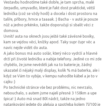
Vestavbu hodnotíme také dobře, je tam sprcha, malé
čerpadlo, umyvadlo, které je fakt dost praktické, větší
lednička (což se vždy hodí) a docela i dost prostoru na
talíře, příbory, hrnce a taaaak. :) Bacha - v autě je pouze
nůž a jedno prkénko, takže doporučuji si sbalit věci z
domova.
Uvnitř auta na oknech jsou ještě také závěsné boxíky,
kam se vejdou věci, knížky apod. Taky supr čupr věc a
navíc nejde vidět do auta.
A jako bonus má auto solár, který něco vydrží a hlavně
drží při životě ledničku a nabije telefony. Jediné co mi zde
chybělo, že jsme nevěděli jak na to baterie je, žádný
ukazatel či nějaký malý display, kolik % má baterka, ale i
když se Vám to vybije, v kempu nahodíte kábel a je to v
cajku :)
Po technické stránce vše bez problému, nic nevrzalo,
nebouchalo, s autem jsme najeli přesně 3 158km a upe
špica! :) Auto má snad 80l nádrž, takže na jedno
natankování jedete do aleluja a spotřeba kolem 7l/100 je