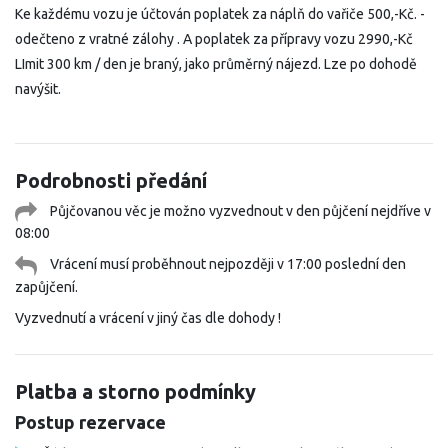
Ke každému vozu je účtován poplatek za náplň do vařiče 500,-Kč. -
odečteno z vratné zálohy . A poplatek za přípravy vozu 2990,-Kč
LImit 300 km / den je braný, jako průměrný nájezd. Lze po dohodě
navýšit.
Podrobnosti předání
Půjčovanou věc je možno vyzvednout v den půjčení nejdříve v
08:00
Vrácení musí proběhnout nejpozději v 17:00 poslední den
zapůjčení.
Vyzvednutí a vrácení v jiný čas dle dohody !
Platba a storno podmínky
Postup rezervace