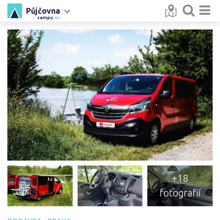
Půjčovna
campu
.eu
+18
fotografií