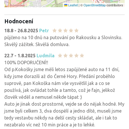
Leaflet
|
©
OpenStreetMap
contributors
Hodnocení
18.8 - 26.8.2025
Petr
půjčeno na 10 dnů na putování po Rakousku a Slovinsku.
Skvělý zážitek. Skvělá domluva.
22.7 - 1.8.2025
Ludmila
100% DOPORUČENÍ!!
Od p.Kokošky jsme měli letos zapůjčené auto na 11 dní,
kdy jsme dorazili až do Černé Hory. Předání proběhlo
suprově, pan Kokoška nám vše vysvětlil jak a co se
používá, jak ovládat tohle a tamto, což je fajn, jelikož
člověk věděl a nemusel někde tápat :)
Auto je jinak dost prostorné, vejde se do nějak hodně. My
jsme byli celkem 3, dva dospělí a jedno dítě, museli jsme
tedy vestavbu někdy na delší cesty skládat, ale i tak to
nezabralo víc než 10 min práce a je to lehké.