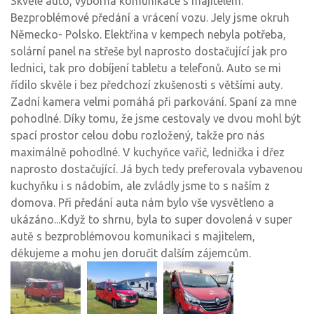
Skvělé auto, výborná komunikace s majitelem.
Bezproblémové předání a vrácení vozu. Jely jsme okruh
Německo- Polsko. Elektřina v kempech nebyla potřeba,
solární panel na střeše byl naprosto dostačující jak pro
lednici, tak pro dobíjení tabletu a telefonů. Auto se mi
řídilo skvěle i bez předchozí zkušenosti s většími auty.
Zadní kamera velmi pomáhá při parkování. Spaní za mne
pohodlné. Díky tomu, že jsme cestovaly ve dvou mohl být
spací prostor celou dobu rozložený, takže pro nás
maximálně pohodlné. V kuchyňce vařič, lednička i dřez
naprosto dostačující. Já bych tedy preferovala vybavenou
kuchyňku i s nádobím, ale zvládly jsme to s naším z
domova. Při předání auta nám bylo vše vysvětleno a
ukázáno...Když to shrnu, byla to super dovolená v super
autě s bezproblémovou komunikaci s majitelem,
děkujeme a mohu jen doručit dalším zájemcům.