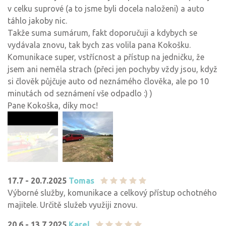
v celku suprové (a to jsme byli docela naloženi) a auto
táhlo jakoby nic.
Takže suma sumárum, fakt doporučuji a kdybych se
vydávala znovu, tak bych zas volila pana Kokošku.
Komunikace super, vstřícnost a přístup na jedničku, že
jsem ani neměla strach (přeci jen pochyby vždy jsou, když
si člověk půjčuje auto od neznámého člověka, ale po 10
minutách od seznámení vše odpadlo :) )
Pane Kokoška, díky moc!
17.7 - 20.7.2025
Tomas
Výborné služby, komunikace a celkový přístup ochotného
majitele. Určitě služeb využiji znovu.
20.6 - 13.7.2025
Karel