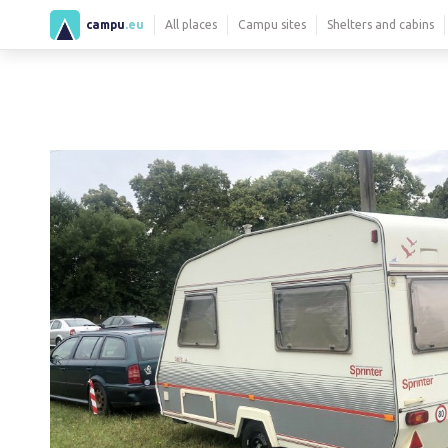
campu
.eu
All places
Campu sites
Shelters and cabins