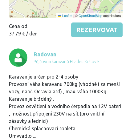
Leaflet
|
©
OpenStreetMap
contributors
Cena od
REZERVOVAT
37.79 €
/ den
Radovan
Půjčovna karavanů Hradec Králové
Karavan je určen pro 2-4 osoby
Provozní váha karavanu 700kg (vhodné i za menší
vozy, např. Octavia atd) , max. váha 1000Kg .
Karavan je bržděný .
Provoz osvětlení a vodního čerpadla na 12V baterii
, možnost připojení 230V na síť (pro vnitřní
zásuvky a lednici)
Chemická splachovací toaleta
Umyvadlo
...