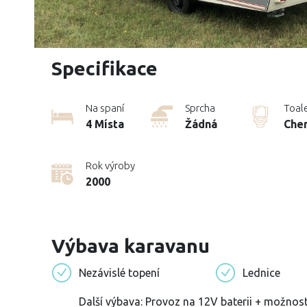
Specifikace
Na spaní
Sprcha
Toal
4 Místa
Žádná
Che
Rok výroby
2000
Výbava karavanu
Nezávislé topení
Lednice
Další výbava: Provoz na 12V baterii + možnos