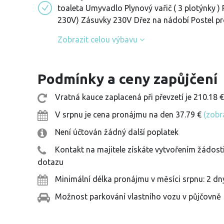
toaleta Umyvadlo Plynový vařič ( 3 plotýnky )
230V) Zásuvky 230V Dřez na nádobí Postel pr
Zobrazit celou výbavu
Podmínky a ceny zapůjčení
Vratná kauce zaplacená při převzetí je 210.18 €
V srpnu je cena pronájmu na den 37.79 €
(zobr
Není účtován žádný další poplatek
Kontakt na majitele získáte vytvořením žádos
dotazu
Minimální délka pronájmu v měsíci srpnu: 2 d
Možnost parkování vlastního vozu v půjčovně