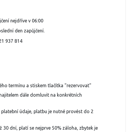
ení nejdříve v 06:00
slední den zapůjčení.
721 937 814
ho termínu a stiskem tlačítka "rezervovat"
majitelem dále domluvit na konkrétních
 platební údaje, platbu je nutné provést do 2
 30 dní, platí se nejprve 50% záloha, zbytek je