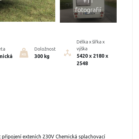
+11
fotografií
Délka x šířka x
výška
eta
Doložnost
5420 x 2180 x
mická
300 kg
2548
t připojení exteních 230V Chemická splachovací