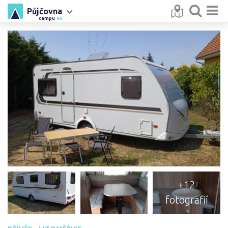
Půjčovna
campu
.eu
+12
fotografií