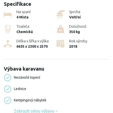
Specifikace
Na spaní
Sprcha
4 Místa
Vnitřní
Toaleta
Doložnost
Chemická
350 kg
Délka x šířka x výška
Rok výroby
6635 x 2300 x 2570
2018
Výbava karavanu
Nezávislé topení
Lednice
Kempingový nábytek
Zobrazit celou výbavu