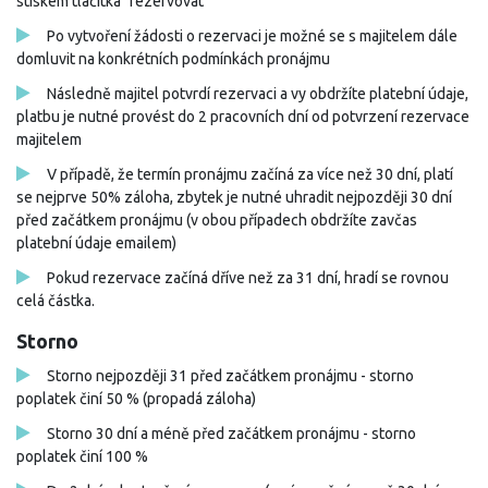
stiskem tlačítka "rezervovat"
Po vytvoření žádosti o rezervaci je možné se s majitelem dále
domluvit na konkrétních podmínkách pronájmu
Následně majitel potvrdí rezervaci a vy obdržíte platební údaje,
platbu je nutné provést do 2 pracovních dní od potvrzení rezervace
majitelem
V případě, že termín pronájmu začíná za více než 30 dní, platí
se nejprve 50% záloha, zbytek je nutné uhradit nejpozději 30 dní
před začátkem pronájmu (v obou případech obdržíte zavčas
platební údaje emailem)
Pokud rezervace začíná dříve než za 31 dní, hradí se rovnou
celá částka.
Storno
Storno nejpozději 31 před začátkem pronájmu - storno
poplatek činí 50 % (propadá záloha)
Storno 30 dní a méně před začátkem pronájmu - storno
poplatek činí 100 %