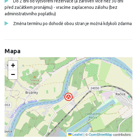
Do 2 dní od vytvoření rezervace (a zároveň více než 30 dní
před začátkem pronájmu) - vracíme zaplacenou zálohu (bez
administrativního poplatku)
Změna termínu po dohodě obou stran je možná kdykoli zdarma
Mapa
+
−
Leaflet
|
©
OpenStreetMap
contributors