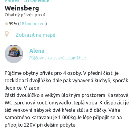
PŘÍVĚS - LITOMĚŘICE
Weinsberg
Obytný přívěs pro 4
99% (
18 hodnocení
)
Zobrazit na mapě
Alena
Půjčovna karavanů Litoměřice
Půjčíme obytný přívěs pro 4 osoby. V přední části je
rozkládací dvojlůžko dále pak vybavená kuchyň, sporák
,lednice. V zadní
části dvoulůžko s velkým úložným prostorem. Kazetové
WC ,sprchový kout, umyvadlo ,teplá voda. K dispozici je
též venkovní nábytek dvě křesla stůl a židličky. Váha
samotného karavanu je 1 000kg.Je lépe připojit se na
přípojku 220V při delším pobytu.