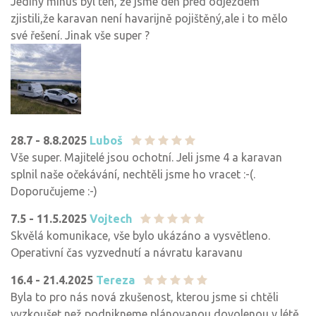
Jediný mínus byl ten, že jsme den před odjezdem
zjistili,že karavan není havarijně pojištěný,ale i to mělo
své řešení. Jinak vše super ?
28.7 - 8.8.2025
Luboš
Vše super. Majitelé jsou ochotní. Jeli jsme 4 a karavan
splnil naše očekávání, nechtěli jsme ho vracet :-(.
Doporučujeme :-)
7.5 - 11.5.2025
Vojtech
Skvělá komunikace, vše bylo ukázáno a vysvětleno.
Operativní čas vyzvednutí a návratu karavanu
16.4 - 21.4.2025
Tereza
Byla to pro nás nová zkušenost, kterou jsme si chtěli
vyzkoušet,než podnikneme plánovanou dovolenou v létě