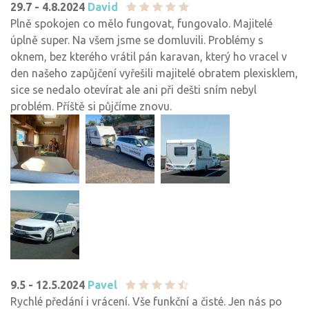
29.7 - 4.8.2024
David
Plně spokojen co mělo fungovat, fungovalo. Majitelé
úplně super. Na všem jsme se domluvili. Problémy s
oknem, bez kterého vrátil pán karavan, který ho vracel v
den našeho zapůjčení vyřešili majitelé obratem plexisklem,
sice se nedalo otevírat ale ani při dešti sním nebyl
problém. Příště si půjčíme znovu.
9.5 - 12.5.2024
Pavel
Rychlé předání i vrácení. Vše funkční a čisté. Jen nás po