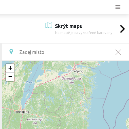
Skrýt mapu
Na mapě jsou vyznačené karavany
+
−