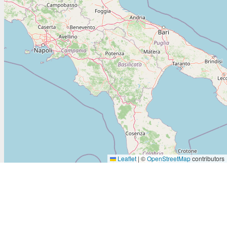
I agree
lick the
Detailed settings
Reject all
Leaflet
|
©
OpenStreetMap
contributors