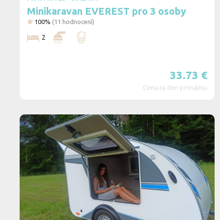
Minikaravan EVEREST pro 3 osoby
100%
(
11
hodnocení)
2
33.73
€
Cena za den pronájmu