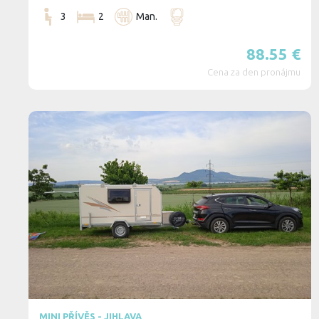
3
2
Man.
88.55
€
Cena za den pronájmu
MINI PŘÍVĚS - JIHLAVA