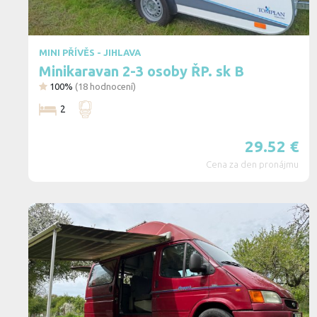
MINI PŘÍVĚS - JIHLAVA
Minikaravan 2-3 osoby ŘP. sk B
100%
(
18
hodnocení)
2
29.52
€
Cena za den pronájmu