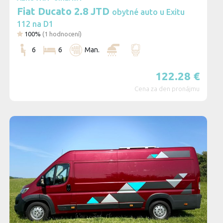
Fiat Ducato 2.8 JTD
obytné auto u Exitu
112 na D1
100%
(
1
hodnocení)
6
6
Man.
122.28
€
Cena za den pronájmu
3
2
4