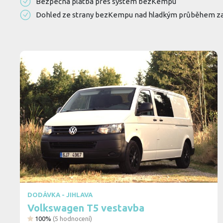
Bezpečná platba přes systém bezKempu
Dohled ze strany bezKempu nad hladkým průběhem z
DODÁVKA - JIHLAVA
Volkswagen T5 vestavba
100%
(
5
hodnocení)