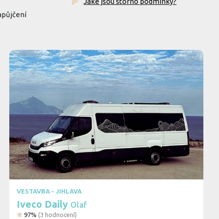
Jaké jsou storno podmínky?
apůjčení
VESTAVBA - JIHLAVA
Iveco Daily
Olaf
97%
(
3
hodnocení)