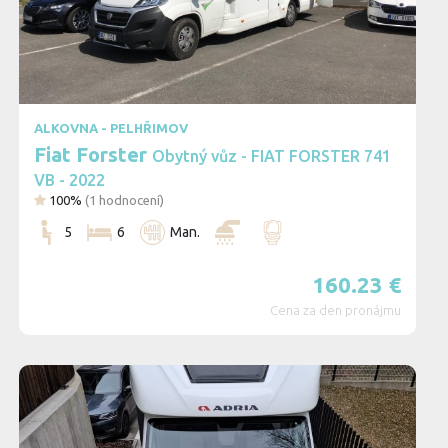
ALKOVNA - PELHŘIMOV
Fiat Forster
Obytný vůz - FIAT FORSTER 741
VB - 2022
100%
(
1
hodnocení)
5
6
Man.
160.23
€
Cena za den pronájmu