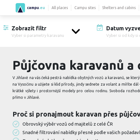
campu
.eu
All places
Campu sites
Shelters and cabins
Zobrazit filtr
Datum vyzve
Vyber si parametry karavanu
Vyber si od kdy si
Půjčovna karavanů a 
V Jihlavě na vás čeká pestrá nabídka obytných vozů a karavanů, se kte
na Vysočinu a užijete si klid přírody, jindy sednete za volant a míříte 
krátké výlety i prostornější modely pro celou rodinu. Svoboda rozhod
přímo v Jihlavě.
Proč si pronajmout karavan přes půjč
Obrovský výběr vozů od majitelů z celé ČR
Snadné filtrování nabídky přesně podle vašich požadav