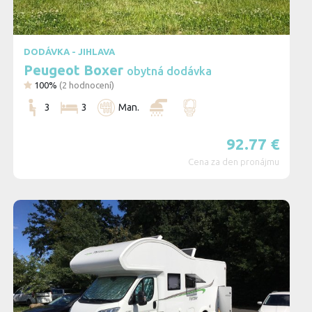
DODÁVKA - JIHLAVA
Peugeot Boxer
obytná dodávka
100%
(
2
hodnocení)
3
3
Man.
92.77
€
Cena za den pronájmu