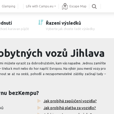
Glamping
Life with Campu.eu
Escape Map
dnutí
Řazení výsledků
 chceš karavan půjčit
Vyberte jak chcete řadit výsledky
obytných vozů Jihlava
rými můžete vyrazit za dobrodružstvím, kam vás napadne. Jednou zamíříte
dál – třeba k moři nebo do hor napříč Evropou. Na výběr jsou menší vozy pro
nout se až na cestě, pohodlí a nezapomenutelné zážitky začínají tady –
ovnu bezKempu?
Jak probíhá zapůjčení vozidla?
ků
Jak probíhá platba za vozidlo?