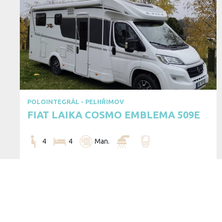
Cookies. You know what to do to get this 
POLOINTEGRÁL - PELHŘIMOV
This website uses cookies. Confirm your consent to the use
FIAT LAIKA COSMO EMBLEMA 509E
'Save settings' button. You can find more information o
4
4
Man.
160.23
€
Cena za den pronájmu