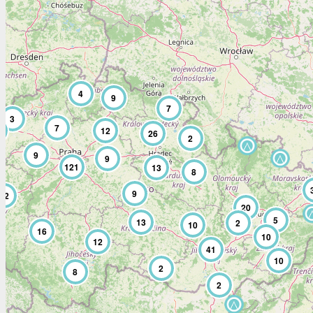
4
9
7
3
7
12
26
2
9
9
121
13
8
9
12
20
5
13
2
10
16
10
12
41
10
2
8
2