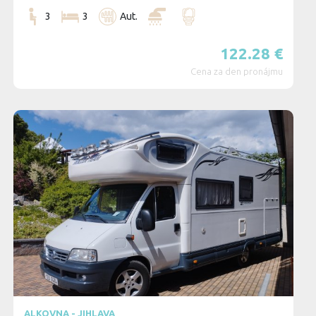
3
3
Aut.
122.28
€
Cena za den pronájmu
ALKOVNA - JIHLAVA