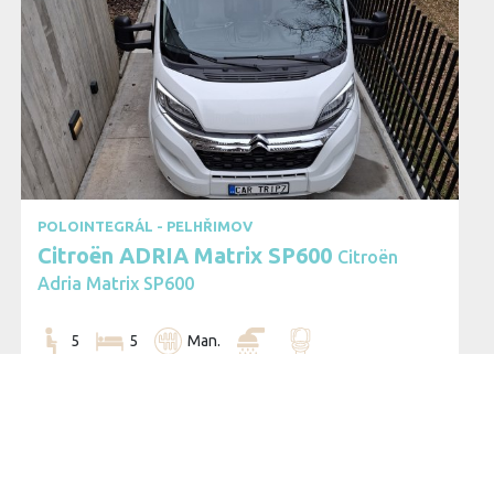
banner out of your way.
POLOINTEGRÁL - PELHŘIMOV
 of all cookies with the 'I agree' button. If you want to adjust the settings, c
Citroën ADRIA Matrix SP600
Citroën
n the use of cookies
here
.
Adria Matrix SP600
5
5
Man.
156.01
€
Cena za den pronájmu