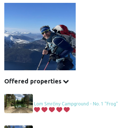
Offered properties
Lom Smrčiny Campground - No. 1 "Frog"