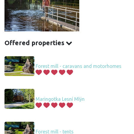
Offered properties
Forest mill - caravans and motorhomes
Maringotka Lesní Mlýn
Forest mill - tents