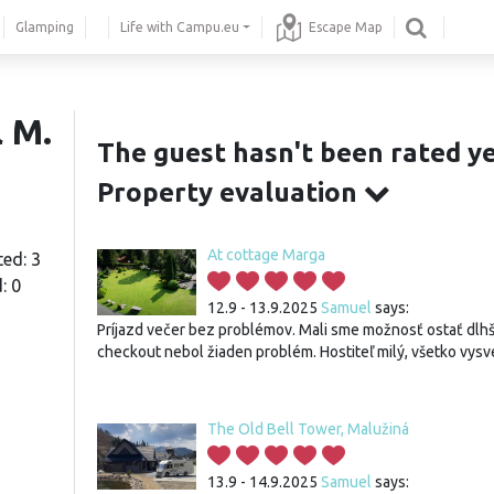
Glamping
Life with Campu.eu
Escape Map
 M.
The guest hasn't been rated ye
Property evaluation
At cottage Marga
ted: 3
: 0
12.9 - 13.9.2025
Samuel
says:
Príjazd večer bez problémov. Mali sme možnosť ostať dlhši
checkout nebol žiaden problém. Hostiteľ milý, všetko vysvet
The Old Bell Tower, Malužiná
13.9 - 14.9.2025
Samuel
says: