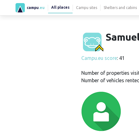
All places
campu
.eu
Campu sites
Shelters and cabins
Samuel
Campu.eu score
: 41
Number of properties visi
Number of vehicles rented