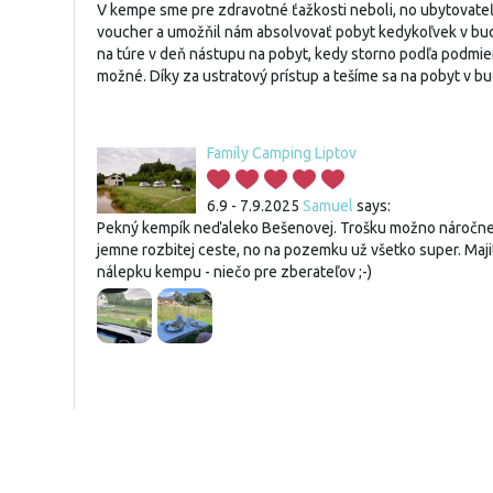
V kempe sme pre zdravotné ťažkosti neboli, no ubytovateľ
voucher a umožňil nám absolvovať pobyt kedykoľvek v bud
na túre v deň nástupu na pobyt, kedy storno podľa podmie
možné. Díky za ustratový prístup a tešíme sa na pobyt v b
Family Camping Liptov
6.9 - 7.9.2025
Samuel
says:
Pekný kempík neďaleko Bešenovej. Trošku možno náročnej
jemne rozbitej ceste, no na pozemku už všetko super. Maj
nálepku kempu - niečo pre zberateľov ;-)