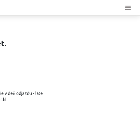
t.
e v deň odjazdu - late
lil.