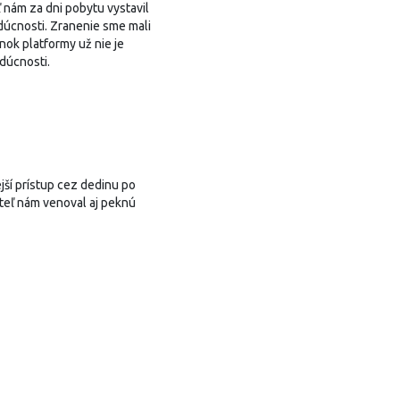
 nám za dni pobytu vystavil
úcnosti. Zranenie sme mali
nok platformy už nie je
udúcnosti.
ší prístup cez dedinu po
iteľ nám venoval aj peknú