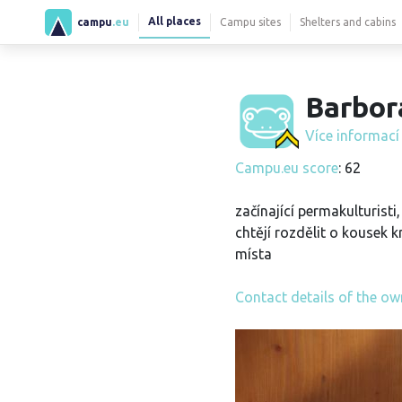
All places
campu
.eu
Campu sites
Shelters and cabins
Barbor
Více informac
Campu.eu score
: 62
začínající permakulturisti,
chtějí rozdělit o kousek 
místa
Contact details of the ow