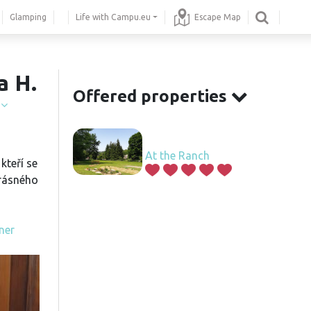
Glamping
Life with Campu.eu
Escape Map
a H.
Offered properties
í
At the Ranch
 kteří se
krásného
ner