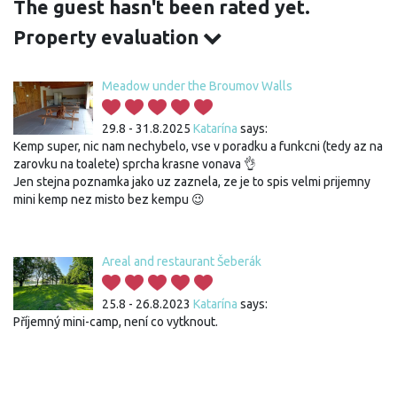
The guest hasn't been rated yet.
Property evaluation
Meadow under the Broumov Walls
29.8 - 31.8.2025
Katarína
says:
Kemp super, nic nam nechybelo, vse v poradku a funkcni (tedy az na
zarovku na toalete) sprcha krasne vonava 👌
Jen stejna poznamka jako uz zaznela, ze je to spis velmi prijemny
mini kemp nez misto bez kempu 😉
Areal and restaurant Šeberák
25.8 - 26.8.2023
Katarína
says:
Příjemný mini-camp, není co vytknout.