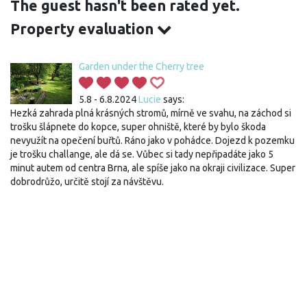
The guest hasn't been rated yet.
Property evaluation
Garden under the Cherry tree
5.8 - 6.8.2024
Lucie
says:
Hezká zahrada plná krásných stromů, mírně ve svahu, na záchod si
trošku šlápnete do kopce, super ohniště, které by bylo škoda
nevyužít na opečení buřtů. Ráno jako v pohádce. Dojezd k pozemku
je trošku challange, ale dá se. Vůbec si tady nepřipadáte jako 5
minut autem od centra Brna, ale spíše jako na okraji civilizace. Super
dobrodrůžo, určitě stojí za návštěvu.