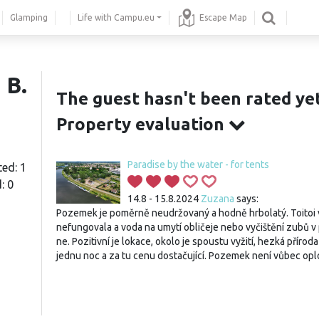
Glamping
Life with Campu.eu
Escape Map
 B.
The guest hasn't been rated yet
Property evaluation
Paradise by the water - for tents
ted: 1
: 0
14.8 - 15.8.2024
Zuzana
says:
Pozemek je poměrně neudržovaný a hodně hrbolatý. Toitoi 
nefungovala a voda na umytí obličeje nebo vyčištění zubů v
ne. Pozitivní je lokace, okolo je spoustu vyžití, hezká přírod
jednu noc a za tu cenu dostačující. Pozemek není vůbec opl