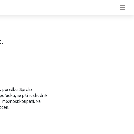
.
v pořadku. Sprcha
 pořadku, na pití rozhodně
a i možnost koupání. Na
ocen.