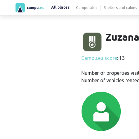
All places
campu
.eu
Campu sites
Shelters and cabins
Zuzana
Campu.eu score
: 13
Number of properties visi
Number of vehicles rented