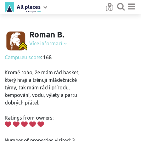
All places
campu
.eu
Roman B.
Více informací
Campu.eu score
: 168
Kromě toho, že mám rád basket,
který hraji a trénuji mládežnické
týmy, tak mám rád i přírodu,
kempování, vodu, výlety a partu
dobrých přátel.
Ratings from owners:
Number of properties visited: 3