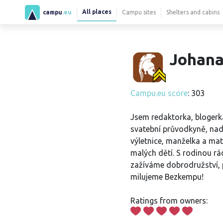
All places
campu
.eu
Campu sites
Shelters and cabins
Johana
Campu.eu score
: 303
Jsem redaktorka, blogerk
svatební průvodkyně, na
výletnice, manželka a mat
malých dětí. S rodinou rá
zažíváme dobrodružství,
milujeme Bezkempu!
Ratings from owners: