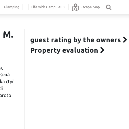
Glamping
Life with Campu.eu
Escape Map
 M.
guest rating by the owners
Property evaluation
a,
dšená
ka čtyř
di
 proto