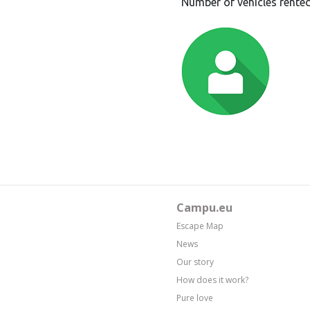
Number of vehicles rented
Campu.eu
Escape Map
News
Our story
How does it work?
Pure love