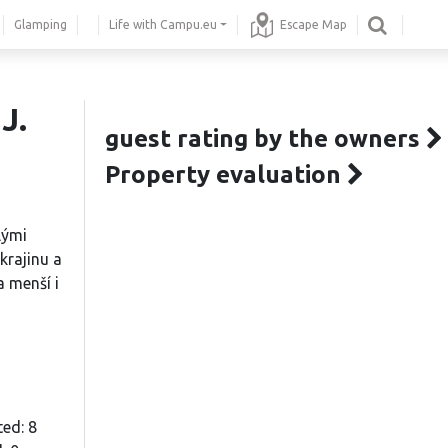
Glamping
Life with Campu.eu
Escape Map
J.
guest rating by the owners
Property evaluation
lými
krajinu a
a menší i
ted: 8