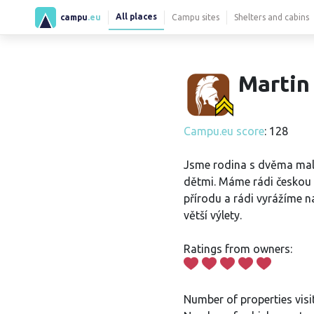
All places
campu
.eu
Campu sites
Shelters and cabins
Martin 
Campu.eu score
: 128
Jsme rodina s dvěma ma
dětmi. Máme rádi českou 
přírodu a rádi vyrážíme n
větší výlety.
Ratings from owners:
Number of properties visi