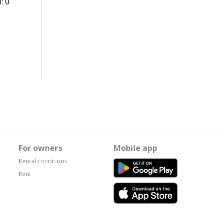
: 0
For owners
Mobile app
Rental conditions
Rent