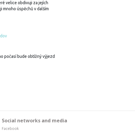
ré velice obdivuji za jejích
eji mnoho úspěchů v dalším
adov
ho počasí bude obtížný výjezd
Social networks and media
Facebook