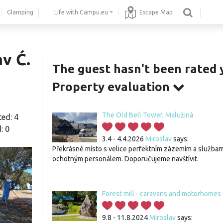
Glamping
Life with Campu.eu
Escape Map
v Ć.
The guest hasn't been rated 
Property evaluation
The Old Bell Tower, Malužiná
ted: 4
: 0
3.4 - 4.4.2026
Miroslav
says:
Překrásné místo s velice perfektním zázemím a službam
ochotným personálem. Doporučujeme navštívit.
Forest mill - caravans and motorhomes
9.8 - 11.8.2024
Miroslav
says: