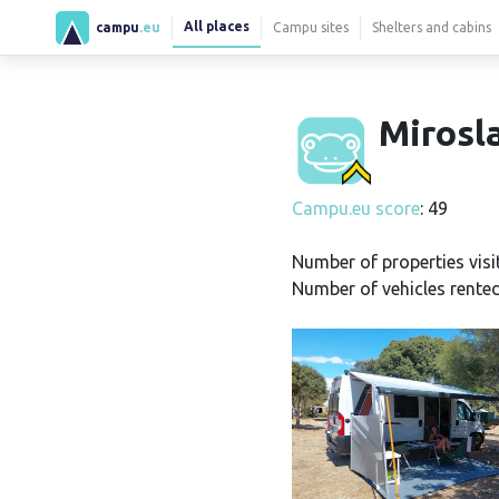
All places
campu
.eu
Campu sites
Shelters and cabins
Mirosla
Campu.eu score
: 49
Number of properties visi
Number of vehicles rented