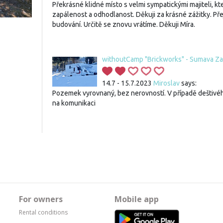
Překrásné klidné místo s velmi sympatickými majiteli, kte
zapálenost a odhodlanost. Děkuji za krásné zážitky. Př
budování. Určitě se znovu vrátíme. Děkuji Míra.
withoutCamp "Brickworks" - Sumava Z
14.7 - 15.7.2023
Miroslav
says:
Pozemek vyrovnaný, bez nerovností. V případě deštivé
na komunikaci
For owners
Mobile app
Rental conditions