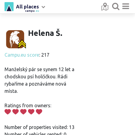
All places
campu
.eu
Helena Š.
Campu.eu score
: 217
Manželský pár se synem 12 let a
chodskou psí holčičkou. Rádi
rybaříme a poznáváme nová
místa.
Ratings from owners:
Number of properties visited: 13
Number of vehicles rented: 0