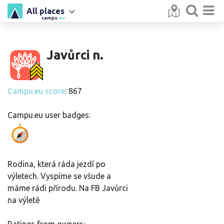
All places
campu
.eu
Javůrci n.
Campu.eu score
: 867
Campu.eu user badges:
Rodina, která ráda jezdí po
výletech. Vyspíme se všude a
máme rádi přírodu. Na FB Javůrci
na výletě