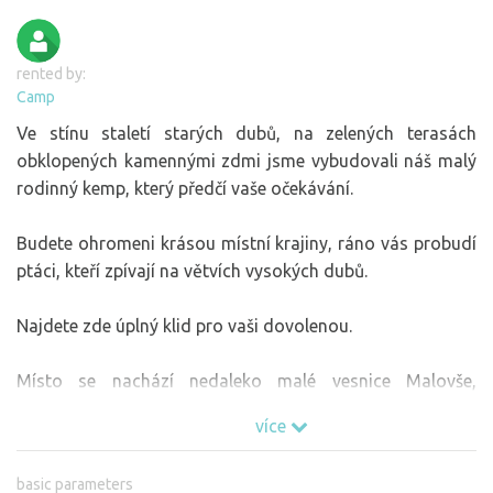
rented by:
Camp
Ve stínu staletí starých dubů, na zelených terasách
obklopených kamennými zdmi jsme vybudovali náš malý
rodinný kemp, který předčí vaše očekávání.
Budete ohromeni krásou místní krajiny, ráno vás probudí
ptáci, kteří zpívají na větvích vysokých dubů.
Najdete zde úplný klid pro vaši dovolenou.
Místo se nachází nedaleko malé vesnice Malovše,
nedaleko obce Selo. Travnatá místa pro táboření jsou
více
rozumně zasazena do starého dubového háje, který
nabízí útočiště ve větrných dnech a v teplých dnech je zde
basic parameters
příjemný stín.