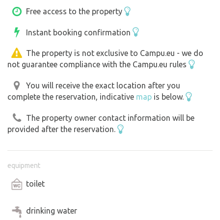
Free access to the property
Jsme vybaveni moderním sociálním zařízením. Zvláštní
Instant booking confirmation
pozornost věnujeme čistotě, nakládání s odpady a péči o
zachování přírodního prostředí.
The property is not exclusive to Campu.eu - we do
not guarantee compliance with the Campu.eu rules
V okolí lze provozovat mnoho aktivit, turistiku, lezení po
skalách, cyklistiku, pargliding, caving, rybaření a koupení
You will receive the exact location after you
complete the reservation, indicative
map
is below.
v řece Vipava či jízdu na koních. Možno pronajmout si
elektrokola a projet místní vinařskou krajinu plnou kopců
The property owner contact information will be
na kterých roste vinohrad.
provided after the reservation.
equipment
toilet
drinking water