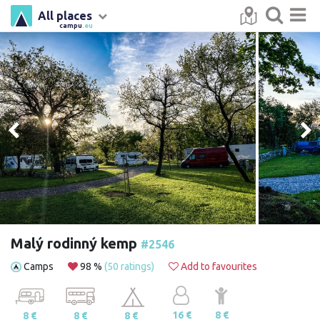
All places
campu
.eu
Malý rodinný kemp
#2546
Camps
98 %
(50 ratings)
Add to favourites
16 €
8 €
8 €
8 €
8 €