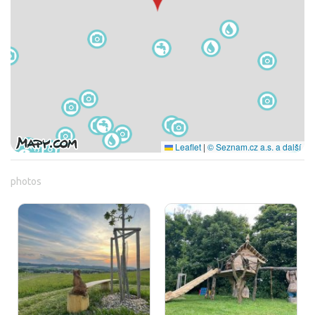
Leaflet
|
© Seznam.cz a.s. a další
photos