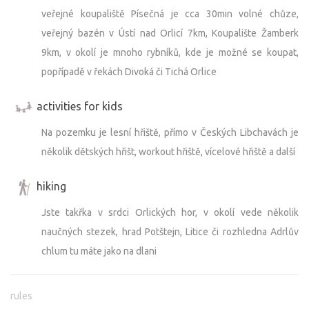
veřejné koupaliště Písečná je cca 30min volné chůze,
veřejný bazén v Ústí nad Orlicí 7km, Koupalište Žamberk
9km, v okolí je mnoho rybníků, kde je možné se koupat,
popřípadě v řekách Divoká či Tichá Orlice
activities for kids
Na pozemku je lesní hřiště, přímo v Českých Libchavách je
několik dětských hřišt, workout hřiště, vícelové hřiště a další
hiking
Jste takřka v srdci Orlických hor, v okolí vede několik
naučných stezek, hrad Potštejn, Litice či rozhledna Adrlův
chlum tu máte jako na dlani
rules