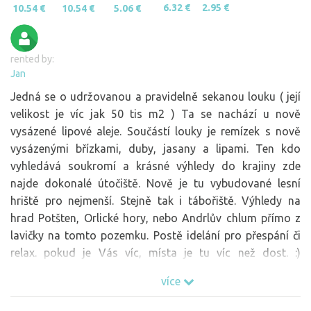
6.32 €
2.95 €
10.54 €
10.54 €
5.06 €
rented by:
Jan
Jedná se o udržovanou a pravidelně sekanou louku ( její
velikost je víc jak 50 tis m2 ) Ta se nachází u nově
vysázené lipové aleje. Součástí louky je remízek s nově
vysázenými břízkami, duby, jasany a lipami. Ten kdo
vyhledává soukromí a krásné výhledy do krajiny zde
najde dokonalé útočiště. Nově je tu vybudované lesní
hriště pro nejmenší. Stejně tak i tábořiště. Výhledy na
hrad Potšten, Orlické hory, nebo Andrlův chlum přímo z
lavičky na tomto pozemku. Postě idelání pro přespání či
relax. pokud je Vás víc, místa je tu víc než dost. :)
Sousední parcela propachtována místnímu zemědělci je
více
vyžívána jako pastva pro býky. Pastva je ohraničena
elektrickým ohradníkem. Doporučuji býky nedráždit a