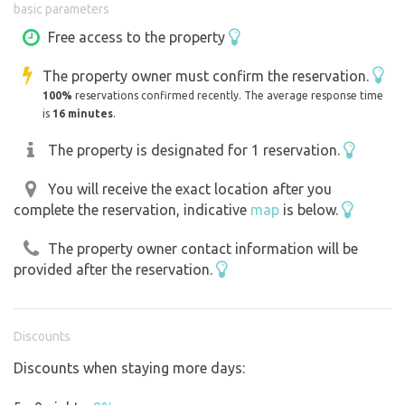
basic parameters
parkovat raději o kus dále! :) Těšíme se na brzkou
viděnou....
Free access to the property
The property owner must confirm the reservation.
100%
reservations confirmed recently. The average response time
Součástí pozemku je několik laviček, ohniště, gril. Dřevo je
is
16 minutes
.
v místě nachystané pro návštěvníky.
The property is designated for 1 reservation.
You will receive the exact location after you
complete the reservation, indicative
map
is below.
The property owner contact information will be
provided after the reservation.
Discounts
Discounts when staying more days: