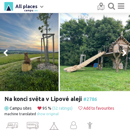
All places
campu
.eu
Na konci světa v Lipové aleji
#2786
Campu sites
95 %
(52 ratings)
Add to favourites
machine translated
show original