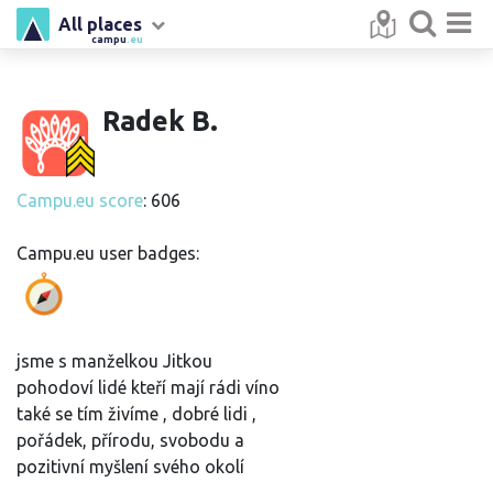
All places
campu
.eu
Radek B.
Campu.eu score
: 606
Campu.eu user badges:
jsme s manželkou Jitkou
pohodoví lidé kteří mají rádi víno
také se tím živíme , dobré lidi ,
pořádek, přírodu, svobodu a
pozitivní myšlení svého okolí